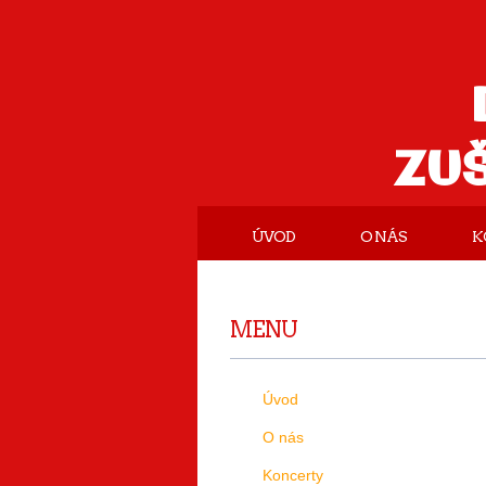
ZU
ÚVOD
O NÁS
K
MENU
Úvod
O nás
Koncerty