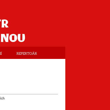
TR
ANOU
Í
REPERTOÁR
ích