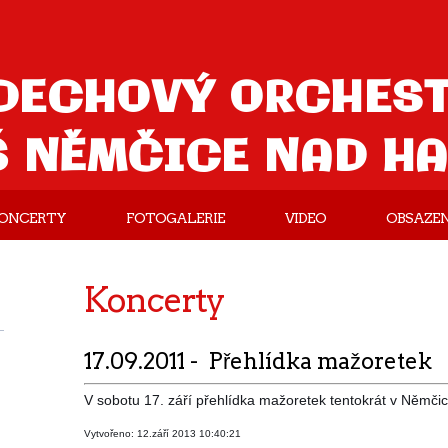
DECHOVÝ ORCHES
Š NĚMČICE NAD H
ONCERTY
FOTOGALERIE
VIDEO
OBSAZEN
Koncerty
17.09.2011 - Přehlídka mažoretek
V sobotu 17. září přehlídka mažoretek tentokrát v Němčic
Vytvořeno: 12.září 2013 10:40:21